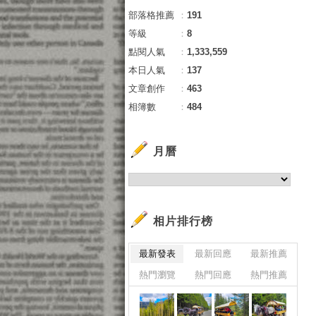
部落格推薦
：
191
等級
：
8
點閱人氣
：
1,333,559
本日人氣
：
137
文章創作
：
463
相簿數
：
484
月曆
相片排行榜
最新發表
最新回應
最新推薦
熱門瀏覽
熱門回應
熱門推薦