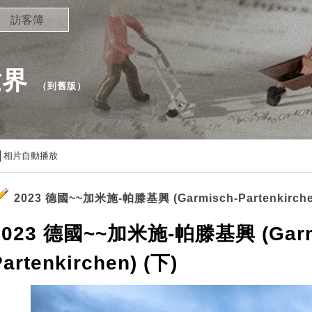
訪客簿
世界
（
到舊版
）
相片自動播放
2023 德國~~加米施-帕滕基興 (Garmisch-Partenkirche
2023 德國~~加米施-帕滕基興 (Garm
artenkirchen) (下)