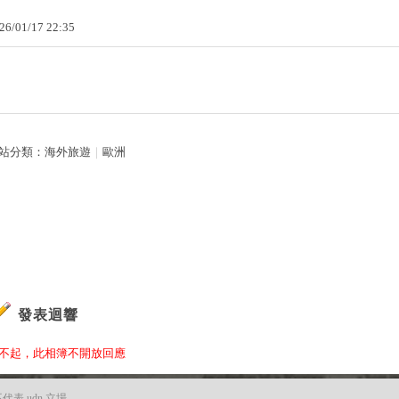
26
/
01
/
17
22
:
35
站分類：
海外旅遊
｜
歐洲
發表迴響
不起，此相簿不開放回應
 udn 立場。