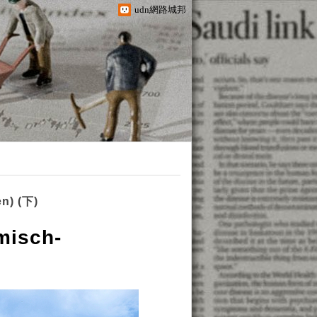
udn網路城邦
n) (下)
isch-