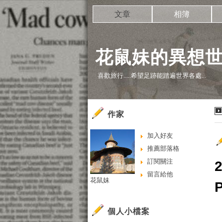
文章
相簿
花鼠妹的異想
喜歡旅行.....希望足跡能踏遍世界各處...
作家
加入好友
推薦部落格
訂閱關注
留言給他
花鼠妹
P
個人小檔案