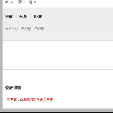
24
0
0
推薦
分享
EXIF
全站分類：
不分類
｜
不分類
發表迴響
對不起，此相簿只開放會員回應