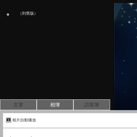
。
（
到舊版
）
文章
相簿
訪客簿
相片自動播放