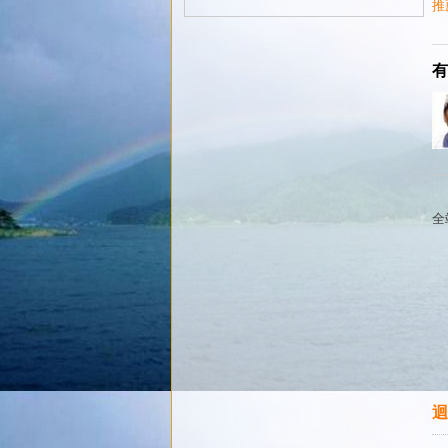
推
有
全
迴