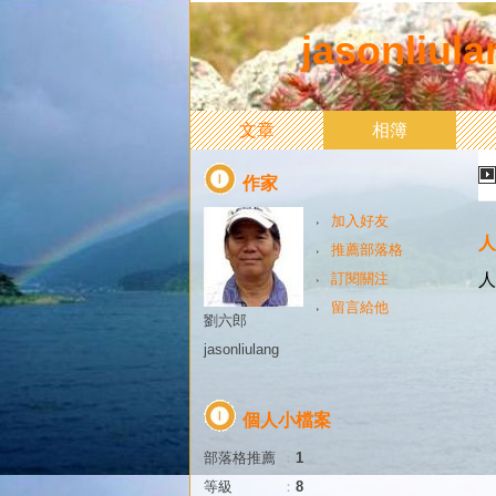
jasonli
文章
相簿
作家
加入好友
人
推薦部落格
訂閱關注
人
留言給他
劉六郎
jasonliulang
個人小檔案
部落格推薦
：
1
等級
：
8