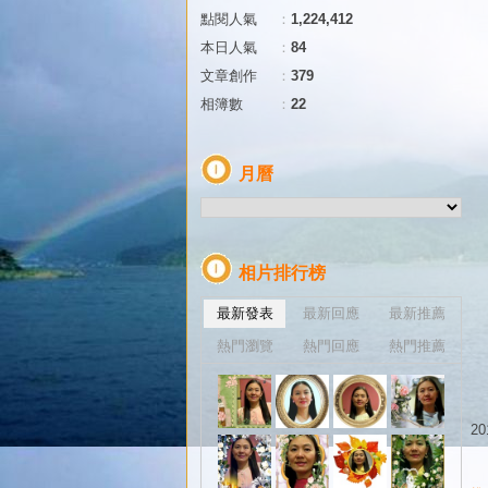
點閱人氣
：
1,224,412
本日人氣
：
84
文章創作
：
379
相簿數
：
22
月曆
相片排行榜
最新發表
最新回應
最新推薦
熱門瀏覽
熱門回應
熱門推薦
20