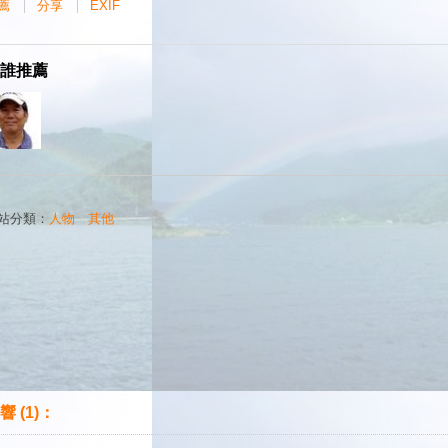
薦
分享
EXIF
誰推薦
站分類：
人物
｜
其他
響 (1)：