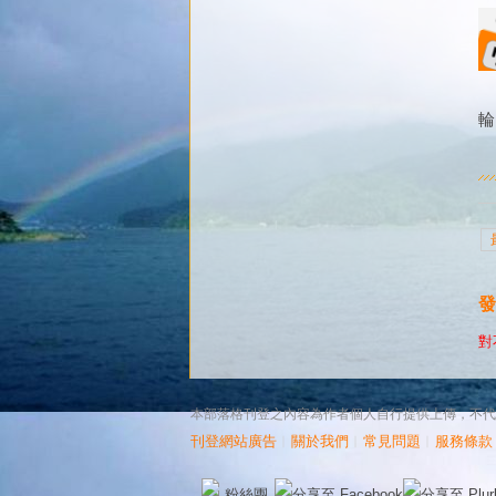
輪
發
對
本部落格刊登之內容為作者個人自行提供上傳，不代表 
刊登網站廣告
︱
關於我們
︱
常見問題
︱
服務條款
粉絲團