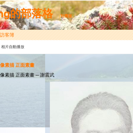
ulang的部落格
（
到舊版
）
訪客簿
相片自動播放
像素描 正面素畫
像素描 正面素畫 ─ 謝震武