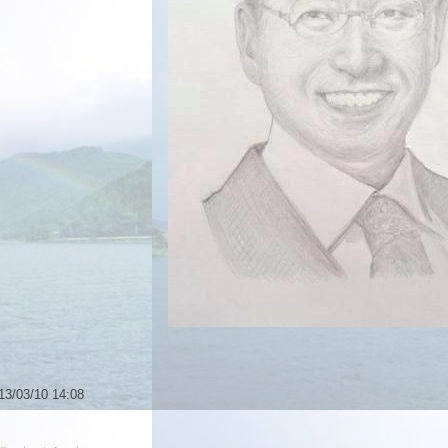
13
/
03
/
10
14
:
08