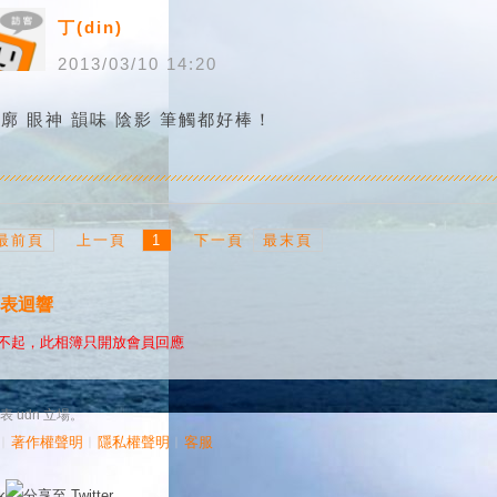
丁(din)
2013
/
03
/
10
14
:
20
廓 眼神 韻味 陰影 筆觸都好棒！
最前頁
上一頁
1
下一頁
最末頁
表迴響
不起，此相簿只開放會員回應
udn 立場。
︱
著作權聲明
︱
隱私權聲明
︱
客服