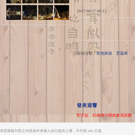
2017
/
08
/
17
00
:
12
全站分類：
在地旅遊
｜
雲嘉南
發表迴響
對不起，此相簿只開放會員回應
本部落格刊登之內容為作者個人自行提供上傳，不代表 udn 立場。