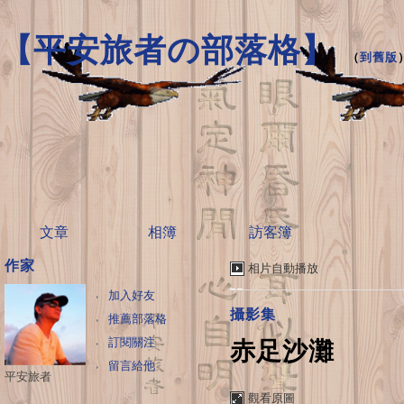
【平安旅者の部落格】
（
到舊版
文章
相簿
訪客簿
作家
相片自動播放
加入好友
攝影集
推薦部落格
訂閱關注
赤足沙灘
留言給他
平安旅者
觀看原圖