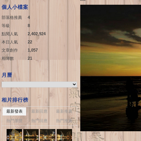
個人小檔案
部落格推薦
：
4
等級
：
8
點閱人氣
：
2,402,924
本日人氣
：
22
文章創作
：
1,057
相簿數
：
21
月曆
相片排行榜
最新發表
最新回應
最新推薦
熱門瀏覽
熱門回應
熱門推薦