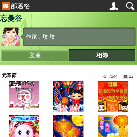
忘憂谷
作家：玟 玟
文章
相簿
元宵節
7144
22