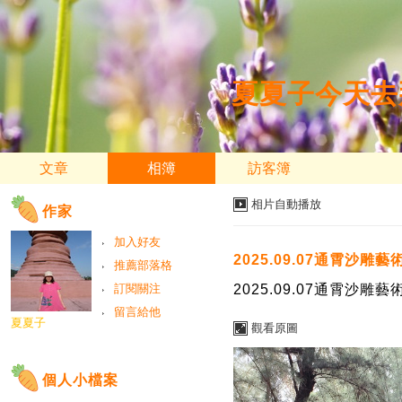
夏夏子今天去
文章
相簿
訪客簿
相片自動播放
作家
加入好友
2025.09.07通霄沙雕藝
推薦部落格
訂閱關注
2025.09.07通霄沙雕藝
留言給他
夏夏子
觀看原圖
個人小檔案