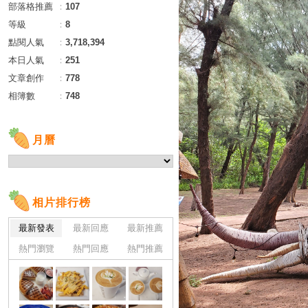
部落格推薦
：
107
等級
：
8
點閱人氣
：
3,718,394
本日人氣
：
251
文章創作
：
778
相簿數
：
748
月曆
相片排行榜
最新發表
最新回應
最新推薦
熱門瀏覽
熱門回應
熱門推薦