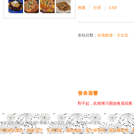
推薦
分享
EXIF
全站分類：
在地旅遊
｜
大台北
發表迴響
對不起，此相簿只開放會員回應
本部落格刊登之內容為作者個人自行提供上傳，不代表 udn 立場。
刊登網站廣告
︱
關於我們
︱
常見問題
︱
服務條款
︱
著作權聲明
︱
隱私權聲明
︱