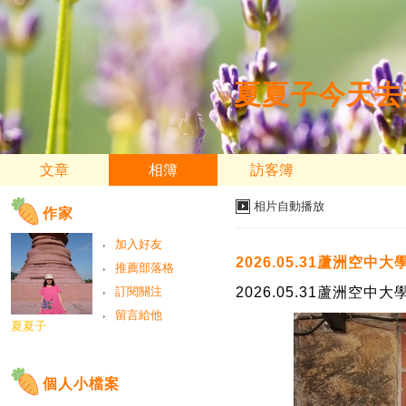
夏夏子今天去
文章
相簿
訪客簿
相片自動播放
作家
加入好友
2026.05.31蘆洲空
推薦部落格
訂閱關注
2026.05.31蘆洲空
留言給他
夏夏子
個人小檔案