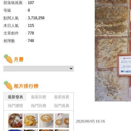
部落格推薦
：
107
等級
：
8
點閱人氣
：
3,718,258
本日人氣
：
115
文章創作
：
778
相簿數
：
748
月曆
相片排行榜
最新發表
最新回應
最新推薦
熱門瀏覽
熱門回應
熱門推薦
2026
/
06
/
05
16
:
16