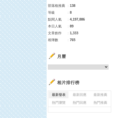
部落格推薦
：
138
等級
：
8
點閱人氣
：
4,197,886
本日人氣
：
89
文章創作
：
1,333
相簿數
：
765
月曆
相片排行榜
最新發表
最新回應
最新推薦
熱門瀏覽
熱門回應
熱門推薦