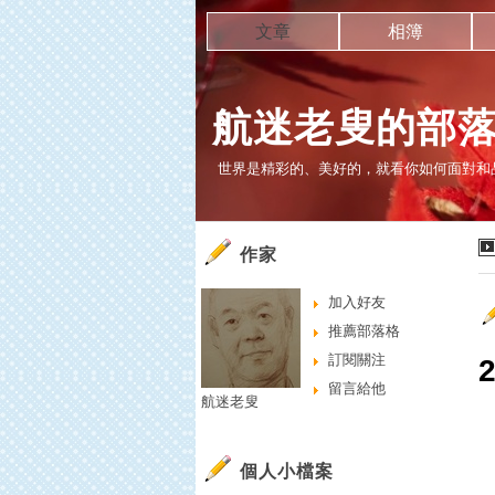
文章
相簿
航迷老叟的部
世界是精彩的、美好的，就看你如何面對和品
作家
加入好友
推薦部落格
訂閱關注
留言給他
航迷老叟
個人小檔案