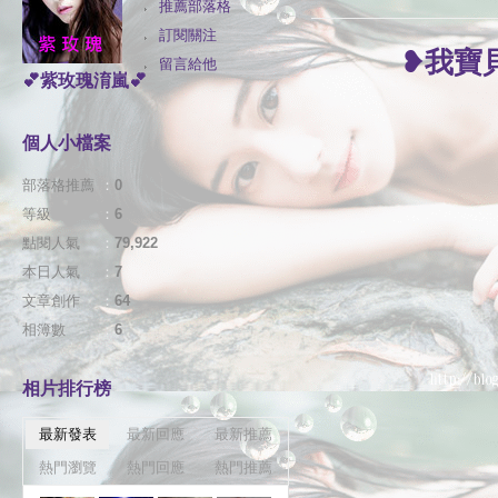
推薦部落格
訂閱關注
❥我寶
留言給他
💕紫玫瑰淯嵐💕
個人小檔案
部落格推薦
：
0
等級
：
6
點閱人氣
：
79,922
本日人氣
：
7
文章創作
：
64
相簿數
：
6
相片排行榜
最新發表
最新回應
最新推薦
熱門瀏覽
熱門回應
熱門推薦