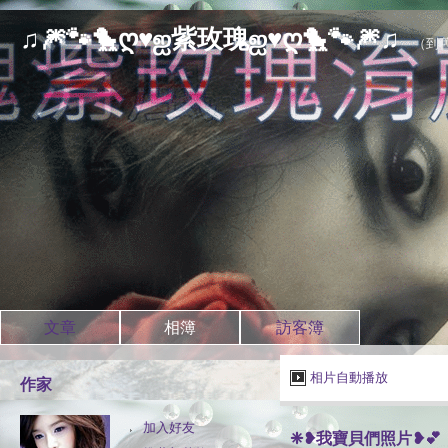
♫🎆🐾🐤ღ♥ஐ紫玫瑰ஐ♥ღ🐤🐾🎆♫
（
到
文章
相簿
訪客簿
相片自動播放
作家
加入好友
❈❥我寶貝們照片❥💕