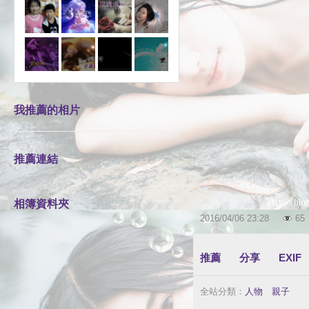
我推薦的相片
推薦連結
相簿資料夾
2016
/
04
/
06
23
:
28
65
推薦
分享
EXIF
全站分類：
人物
｜
親子