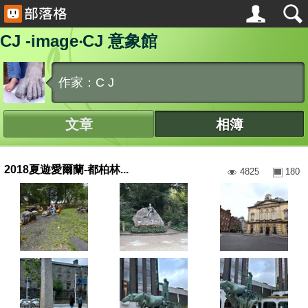
CJ -image‧CJ 意象館
作家：C J
文章
相簿
2018夏遊愛爾蘭-都柏林...
4825
180