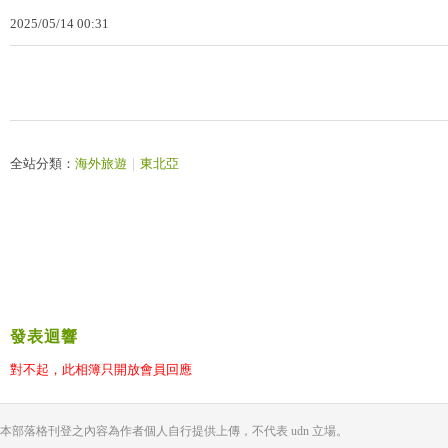
2025
/
05
/
14
00
:
31
全站分類：
海外旅遊
｜
東北亞
發表迴響
對不起，此相簿只開放會員回應
本部落格刊登之內容為作者個人自行提供上傳，不代表 udn 立場。