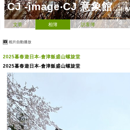
CJ -image‧CJ 意象館
（
到舊
文章
相簿
訪客簿
相片自動播放
2025暮春遊日本-會津飯盛山螺旋堂
2025暮春遊日本-會津飯盛山螺旋堂