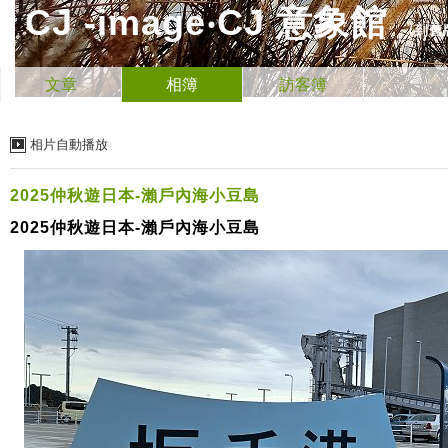
CJ -image‧CJ 意象館
（
到舊
文章
相簿
訪客簿
相片自動播放
2025仲秋遊日本-瀨戶內海小豆島
2025仲秋遊日本-瀨戶內海小豆島