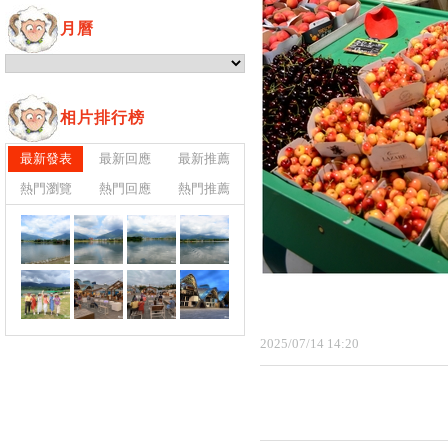
月曆
相片排行榜
最新發表
最新回應
最新推薦
熱門瀏覽
熱門回應
熱門推薦
2025
/
07
/
14
14
:
20