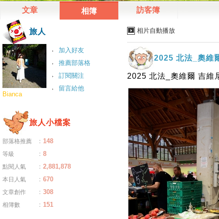
文章
訪客簿
相簿
相片自動播放
旅人
加入好友
2025 北法_奧維
推薦部落格
訂閱關注
2025 北法_奧維爾 吉維
留言給他
Bianca
旅人小檔案
：
148
部落格推薦
：
8
等級
：
2,881,878
點閱人氣
：
670
本日人氣
：
308
文章創作
：
151
相簿數