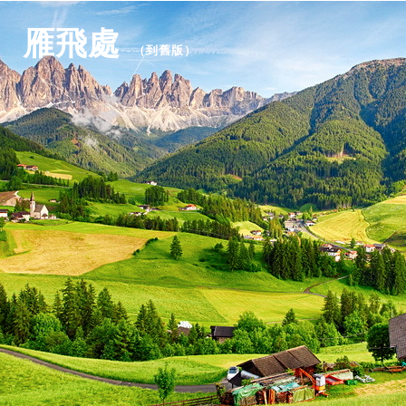
雁飛處
（
到舊版
）