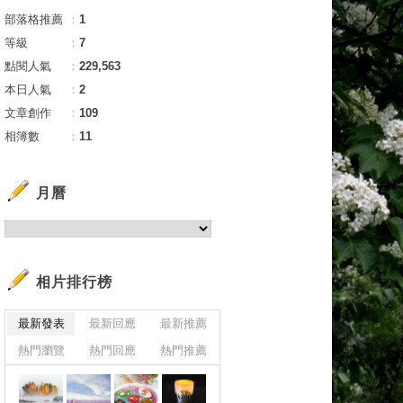
部落格推薦
：
1
等級
：
7
點閱人氣
：
229,563
本日人氣
：
2
文章創作
：
109
相簿數
：
11
月曆
相片排行榜
最新發表
最新回應
最新推薦
熱門瀏覽
熱門回應
熱門推薦