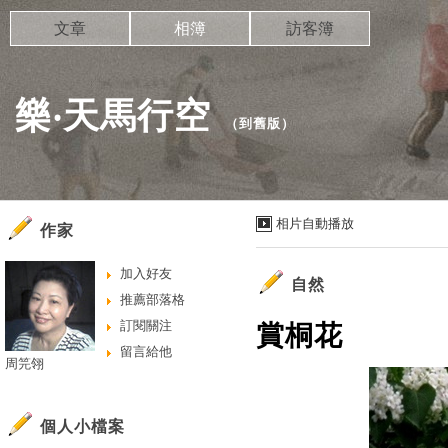
文章
相簿
訪客簿
樂‧天馬行空
（
到舊版
）
相片自動播放
作家
加入好友
自然
推薦部落格
訂閱關注
賞桐花
留言給他
周笎翎
個人小檔案