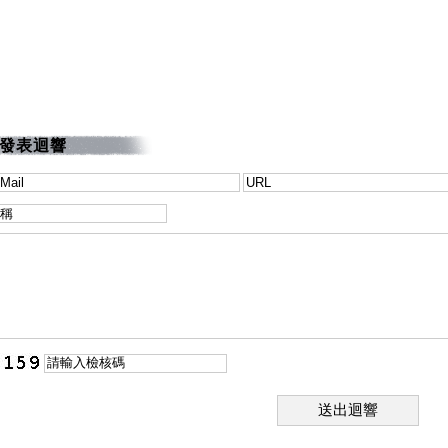
發表迴響
送出迴響