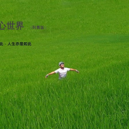
心世界
（
到舊版
）