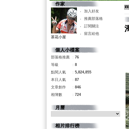
作家
加入好友
推薦部落格
訂閱關注
留言給他
茶花小屋
個人小檔案
部落格推薦
：
76
等級
：
8
點閱人氣
：
5,824,855
本日人氣
：
87
文章創作
：
846
相簿數
：
724
月曆
相片排行榜