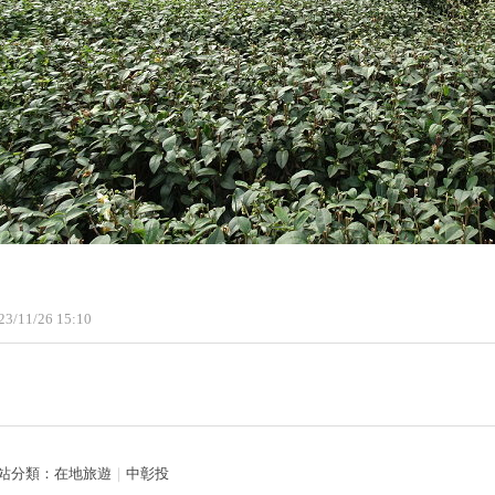
23
/
11
/
26
15
:
10
站分類：
在地旅遊
｜
中彰投