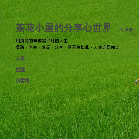
茶花小屋的分享心世界
（
到舊版
）
文章
相簿
訪客簿