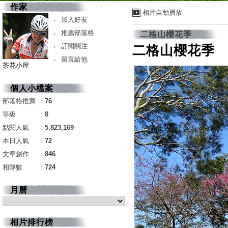
作家
相片自動播放
加入好友
推薦部落格
二格山櫻花季
訂閱關注
二格山櫻花季
留言給他
茶花小屋
個人小檔案
部落格推薦
：
76
等級
：
8
點閱人氣
：
5,823,169
本日人氣
：
72
文章創作
：
846
相簿數
：
724
月曆
相片排行榜