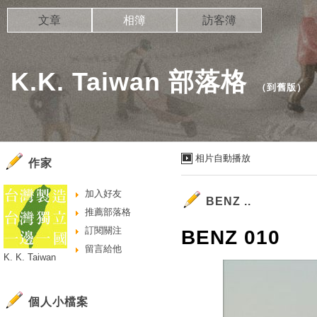
文章
相簿
訪客簿
K.K. Taiwan 部落格
（
到舊版
）
相片自動播放
作家
加入好友
BENZ ..
推薦部落格
訂閱關注
BENZ 010
留言給他
K. K. Taiwan
個人小檔案