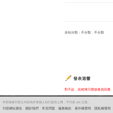
全站分類：
不分類
｜
不分類
發表迴響
對不起，此相簿只開放會員回應
本部落格刊登之內容為作者個人自行提供上傳，不代表 udn 立場。
刊登網站廣告
︱
關於我們
︱
常見問題
︱
服務條款
︱
著作權聲明
︱
隱私權聲明