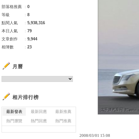
部落格推薦
：
0
等級
：
8
點閱人氣
：
5,938,316
本日人氣
：
79
文章創作
：
9,944
相簿數
：
23
月曆
相片排行榜
最新發表
最新回應
最新推薦
熱門瀏覽
熱門回應
熱門推薦
2008
/
03
/
01
15
:
08