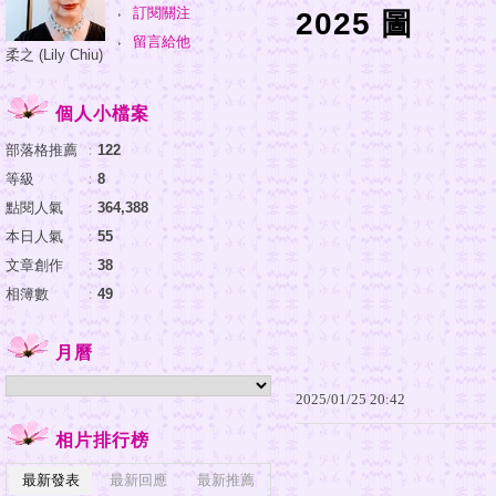
訂閱關注
2025 圖
留言給他
柔之 (Lily Chiu)
個人小檔案
部落格推薦
：
122
等級
：
8
點閱人氣
：
364,388
本日人氣
：
55
文章創作
：
38
相簿數
：
49
月曆
2025
/
01
/
25
20
:
42
相片排行榜
最新發表
最新回應
最新推薦