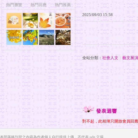
熱門瀏覽
熱門回應
熱門推薦
2025
/
09
/
03
15
:
58
全站分類：
社會人文
｜
藝文展
發表迴響
對不起，此相簿只開放會員回
本部落格刊登之內容為作者個人自行提供上傳，不代表 udn 立場。