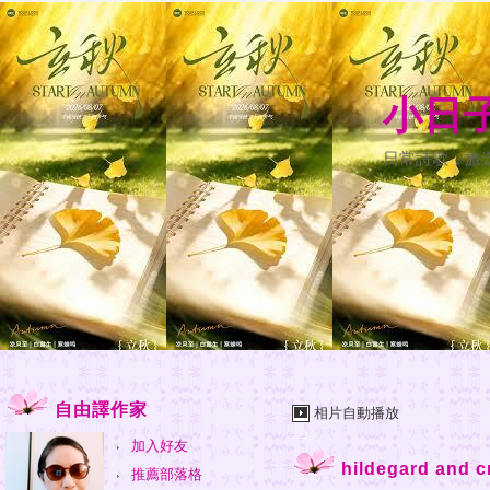
小日
日常詩歌，旅
自由譯作家
相片自動播放
加入好友
hildegard and c
推薦部落格