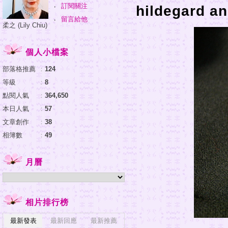
訂閱關注
hildegard an
留言給他
柔之 (Lily Chiu)
個人小檔案
部落格推薦
：
124
等級
：
8
點閱人氣
：
364,650
本日人氣
：
57
文章創作
：
38
相簿數
：
49
月曆
相片排行榜
最新發表
最新回應
最新推薦