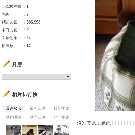
部落格推薦
：
1
等級
：
7
點閱人氣
：
306,998
本日人氣
：
2
文章創作
：
24
相簿數
：
12
月曆
相片排行榜
最新發表
最新回應
最新推薦
熱門瀏覽
熱門回應
熱門推薦
沒准真當上總统!!!!!!!!