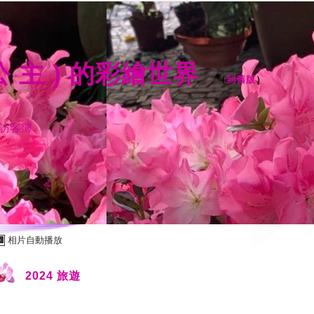
 公 主 ) 的彩繪世界
（
到舊版
）
訪客簿
相片自動播放
2024 旅遊