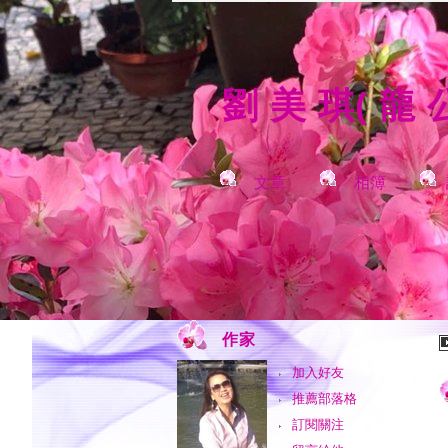
劉 美 琪( 龍
文章
相簿
作家
加入好友
推薦部落格
訂閱關注