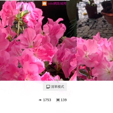
udn網路城邦
清單模式
1753
139