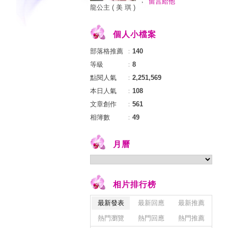
留言給他
龍公主 ( 美 琪 )
個人小檔案
部落格推薦
：
140
等級
：
8
點閱人氣
：
2,251,569
本日人氣
：
108
文章創作
：
561
相簿數
：
49
月曆
相片排行榜
最新發表
最新回應
最新推薦
熱門瀏覽
熱門回應
熱門推薦