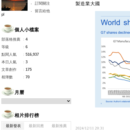
訂閱關注
製造業大國
留言給他
pl
個人小檔案
部落格推薦
：
4
等級
：
6
點閱人氣
：
516,937
本日人氣
：
3
文章創作
：
175
相簿數
：
70
月曆
相片排行榜
最新發表
最新回應
最新推薦
2024
/
12
/
11
20
:
31