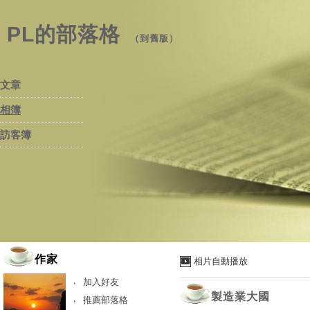
PL的部落格
（
到舊版
）
文章
相簿
訪客簿
作家
相片自動播放
加入好友
製造業大國
推薦部落格