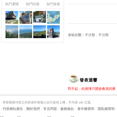
熱門瀏覽
熱門回應
熱門推薦
全站分類：
不分類
｜
不分類
發表迴響
對不起，此相簿只開放會員回應
本部落格刊登之內容為作者個人自行提供上傳，不代表 udn 立場。
刊登網站廣告
︱
關於我們
︱
常見問題
︱
服務條款
︱
著作權聲明
︱
隱私權聲明