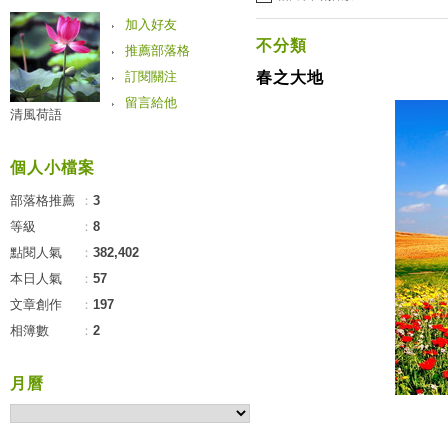
加入好友
不分類
推薦部落格
訂閱關注
春之大地
留言給他
清風荷語
個人小檔案
部落格推薦
：
3
等級
：
8
點閱人氣
：
382,402
本日人氣
：
57
文章創作
：
197
相簿數
：
2
月曆