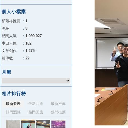
個人小檔案
部落格推薦
：
1
等級
：
8
點閱人氣
：
1,090,027
本日人氣
：
182
文章創作
：
1,275
相簿數
：
22
月曆
相片排行榜
最新發表
最新回應
最新推薦
熱門瀏覽
熱門回應
熱門推薦