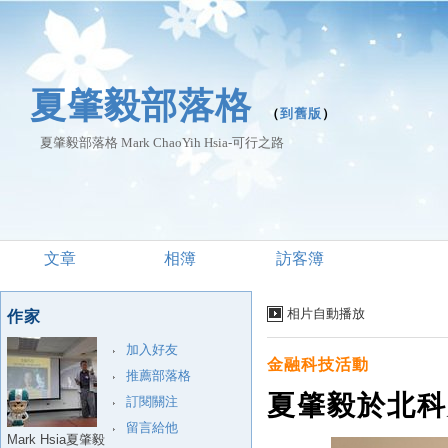
夏肇毅部落格
（
到舊版
）
夏肇毅部落格 Mark ChaoYih Hsia-可行之路
文章
相簿
訪客簿
相片自動播放
作家
加入好友
金融科技活動
推薦部落格
夏肇毅於北科
訂閱關注
留言給他
Mark Hsia夏肇毅