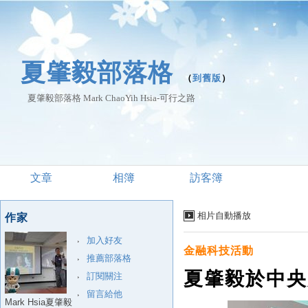
夏肇毅部落格
（
到舊版
）
夏肇毅部落格 Mark ChaoYih Hsia-可行之路
文章
相簿
訪客簿
相片自動播放
作家
加入好友
金融科技活動
推薦部落格
夏肇毅於中央
訂閱關注
留言給他
Mark Hsia夏肇毅