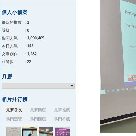
個人小檔案
部落格推薦
：
1
等級
：
8
點閱人氣
：
1,090,469
本日人氣
：
143
文章創作
：
1,282
相簿數
：
22
月曆
相片排行榜
最新發表
最新回應
最新推薦
熱門瀏覽
熱門回應
熱門推薦