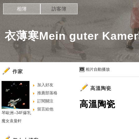
相簿
訪客簿
衣薄寒Mein guter Kamer
相片自動播放
作家
加入好友
高溫陶瓷
推薦部落格
訂閱關注
高溫陶瓷
留言給他
琴歐洲--34F爆乳
魔女袁曼軒