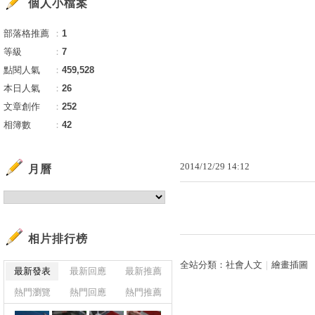
個人小檔案
部落格推薦
：
1
等級
：
7
點閱人氣
：
459,528
本日人氣
：
26
文章創作
：
252
相簿數
：
42
2014
/
12
/
29
14
:
12
月曆
相片排行榜
全站分類：
社會人文
｜
繪畫插圖
最新發表
最新回應
最新推薦
熱門瀏覽
熱門回應
熱門推薦