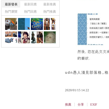
最新發表
最新回應
最新推薦
熱門瀏覽
熱門回應
熱門推薦
udn愚人淺見部落格,格
2020
/
01
/
15
14
:
22
推薦
分享
EXIF