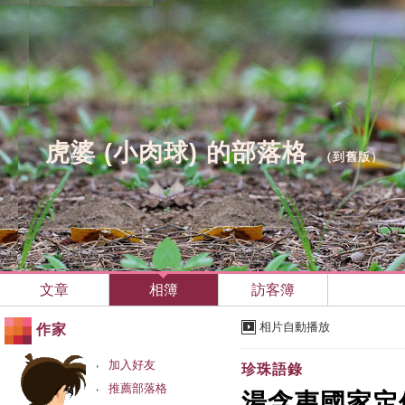
虎婆 (小肉球) 的部落格
（
到舊版
）
文章
相簿
訪客簿
相片自動播放
作家
加入好友
珍珠語錄
推薦部落格
湯含夷國家定