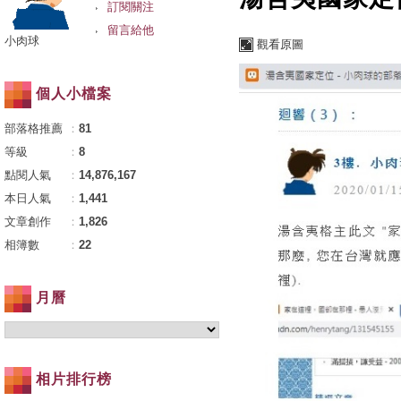
訂閱關注
留言給他
小肉球
觀看原圖
個人小檔案
部落格推薦
：
81
等級
：
8
點閱人氣
：
14,876,167
本日人氣
：
1,441
文章創作
：
1,826
相簿數
：
22
月曆
相片排行榜