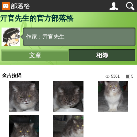
亓官先生的官方部落格
作家：亓官先生
文章
相簿
金吉拉貓
5361
5