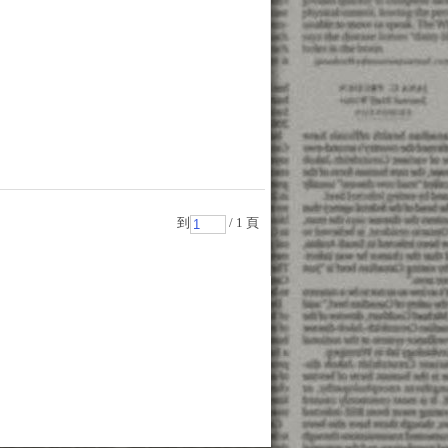
到
/ 1 頁