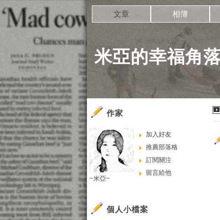
文章
相簿
米亞的幸福角
作家
加入好友
推薦部落格
訂閱關注
留言給他
~米亞~
個人小檔案