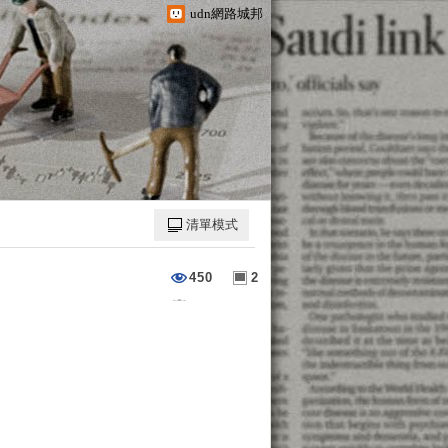
udn網路城邦
清單模式
450
2