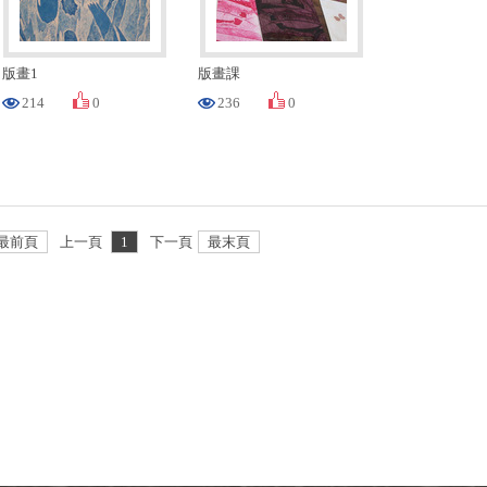
版畫1
版畫課
214
0
236
0
最前頁
上一頁
1
下一頁
最末頁