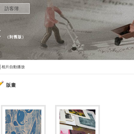
訪客簿
落
（
到舊版
）
相片自動播放
版畫