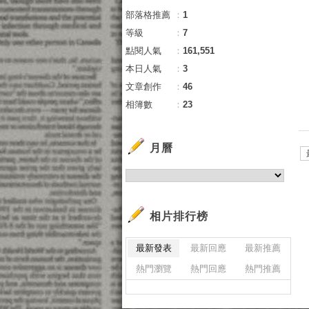
部落格推薦
：
1
等級
：
7
點閱人氣
：
161,551
本日人氣
：
3
文章創作
：
46
相簿數
：
23
月曆
相片排行榜
最新發表
最新回應
最新推薦
熱門瀏覽
熱門回應
熱門推薦