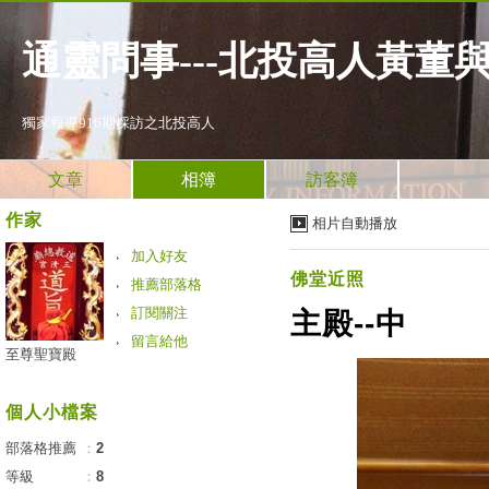
通靈問事---北投高人黃董
獨家報導916期採訪之北投高人
文章
相簿
訪客簿
作家
相片自動播放
加入好友
佛堂近照
推薦部落格
訂閱關注
主殿--中
留言給他
至尊聖寶殿
個人小檔案
部落格推薦
：
2
等級
：
8