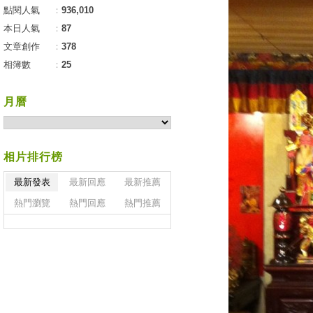
點閱人氣
：
936,010
本日人氣
：
87
文章創作
：
378
相簿數
：
25
月曆
相片排行榜
最新發表
最新回應
最新推薦
熱門瀏覽
熱門回應
熱門推薦