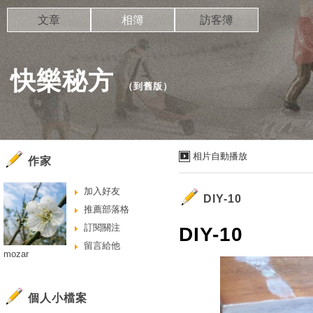
文章
相簿
訪客簿
快樂秘方
（
到舊版
）
相片自動播放
作家
加入好友
DIY-10
推薦部落格
訂閱關注
DIY-10
留言給他
mozar
個人小檔案