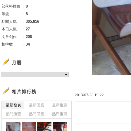
部落格推薦
：
0
等級
：
8
點閱人氣
：
305,856
本日人氣
：
27
文章創作
：
206
相簿數
：
34
月曆
相片排行榜
2013
/
07
/
28
19
:
22
最新發表
最新回應
最新推薦
熱門瀏覽
熱門回應
熱門推薦