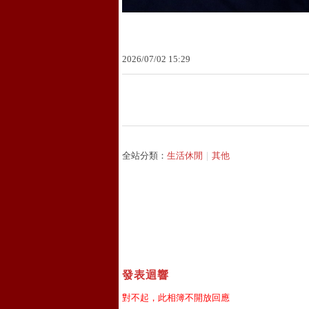
2026
/
07
/
02
15
:
29
全站分類：
生活休閒
｜
其他
發表迴響
對不起，此相簿不開放回應