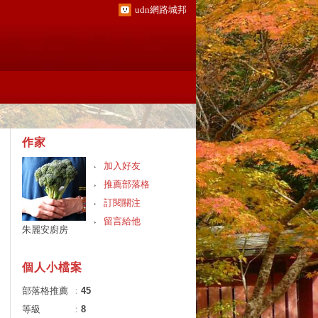
udn網路城邦
作家
加入好友
推薦部落格
訂閱關注
留言給他
朱麗安廚房
個人小檔案
部落格推薦
：
45
等級
：
8