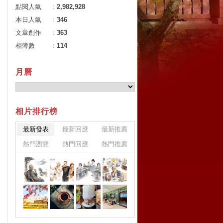
點閱人氣
：
2,982,928
本日人氣
：
346
文章創作
：
363
相簿數
：
114
月曆
相片排行榜
最新發表
最新回應
最新推薦
熱門瀏覽
熱門回應
熱門推薦