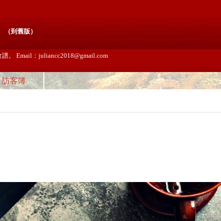
（
到舊版
）
l：juliancc2018@gmail.com
訪客簿