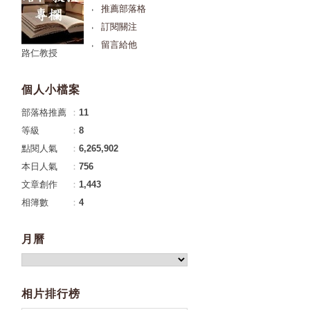
推薦部落格
訂閱關注
留言給他
路仁教授
個人小檔案
部落格推薦
：
11
等級
：
8
點閱人氣
：
6,265,902
本日人氣
：
756
文章創作
：
1,443
相簿數
：
4
月曆
相片排行榜