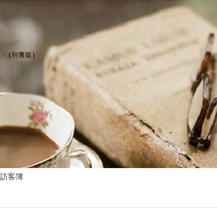
（
到舊版
）
訪客簿