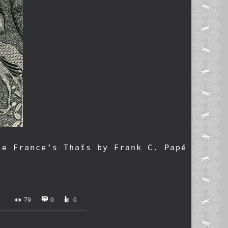
e France’s Thaïs by Frank C. Papé (1926)

79
0
0