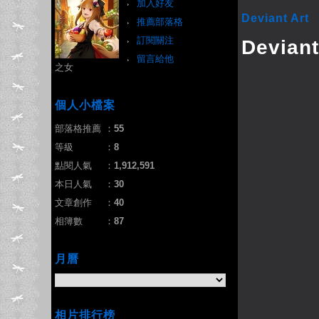
加入好友
Deviant Art
推薦部落格
訂閱關注
Deviant
留言給他
之女
個人小檔案
部落格推薦
：
55
等級
：
8
點閱人氣
：
1,912,591
本日人氣
：
30
文章創作
：
40
相簿數
：
87
月曆
相片排行榜