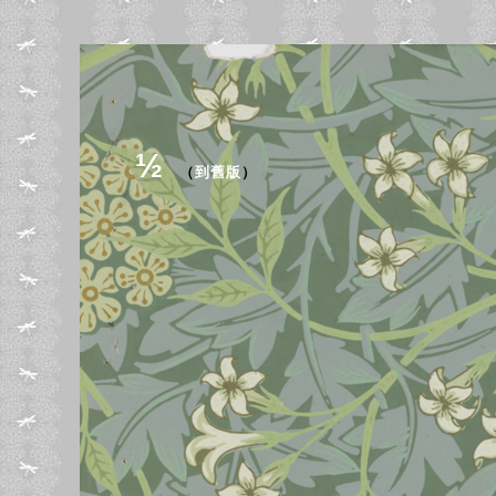
½
（
到舊版
）