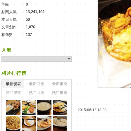
等級
：
8
點閱人氣
：
13,241,102
本日人氣
：
50
文章創作
：
1,076
相簿數
：
137
月曆
相片排行榜
最新發表
最新回應
最新推薦
熱門瀏覽
熱門回應
熱門推薦
2015
/
06
/
13
18
:
03