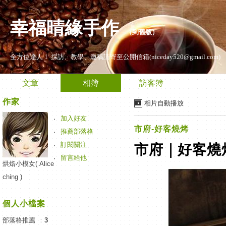
幸福晴緣手作
（
到舊版
）
全方位達人！ 採訪、教學、邀稿請寄至公開信箱(niceday520@gmail.com)
文章
相簿
訪客簿
作家
相片自動播放
加入好友
市府-好客燒烤
推薦部落格
訂閱關注
市府｜好客燒
留言給他
烘焙小模女( Alice
ching )
個人小檔案
部落格推薦
：
3