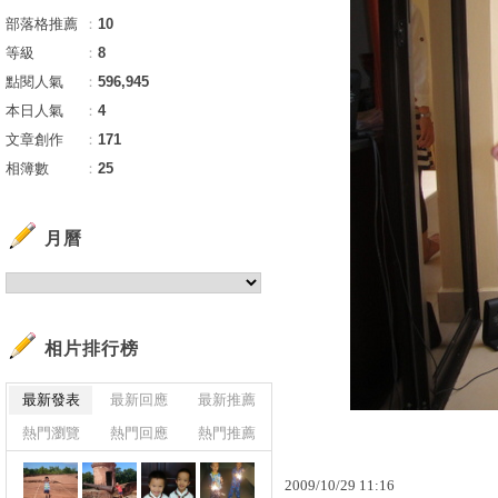
部落格推薦
：
10
等級
：
8
點閱人氣
：
596,945
本日人氣
：
4
文章創作
：
171
相簿數
：
25
月曆
相片排行榜
最新發表
最新回應
最新推薦
熱門瀏覽
熱門回應
熱門推薦
2009
/
10
/
29
11
:
16