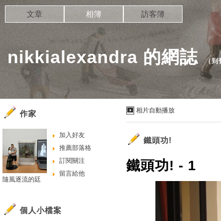
文章
相簿
訪客簿
nikkialexandra 的網誌
（
到
相片自動播放
作家
加入好友
鐵頭功!
推薦部落格
訂閱關注
鐵頭功! - 1
留言給他
隨風逐流的廷
個人小檔案