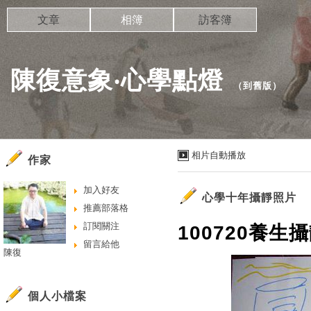
文章
相簿
訪客簿
陳復意象‧心學點燈
（
到舊版
）
相片自動播放
作家
加入好友
心學十年攝靜照片
推薦部落格
訂閱關注
100720養生攝靜
留言給他
陳復
個人小檔案