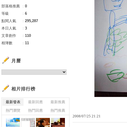
部落格推薦
：
0
等級
：
6
點閱人氣
：
295,287
本日人氣
：
3
文章創作
：
110
相簿數
：
11
月曆
相片排行榜
最新發表
最新回應
最新推薦
熱門瀏覽
熱門回應
熱門推薦
2008
/
07
/
25
21
:
21