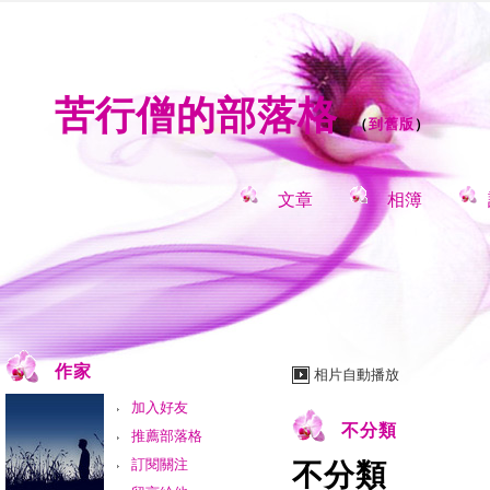
苦行僧的部落格
（
到舊版
）
文章
相簿
作家
相片自動播放
加入好友
不分類
推薦部落格
訂閱關注
不分類