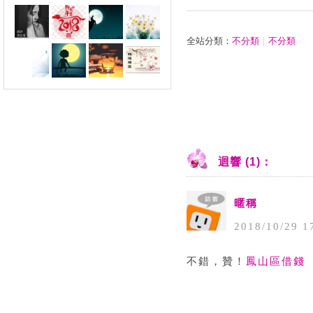
全站分類：
不分類
｜
不分類
迴響 (1)：
暱稱
2018
/
10
/
29
1
不錯，贊！
鳳山區借錢