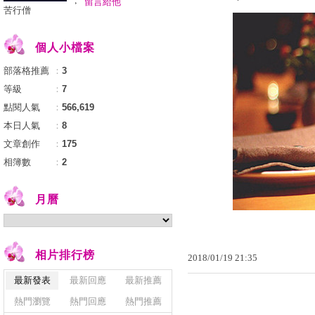
留言給他
苦行僧
個人小檔案
部落格推薦
：
3
等級
：
7
點閱人氣
：
566,619
本日人氣
：
8
文章創作
：
175
相簿數
：
2
月曆
相片排行榜
2018
/
01
/
19
21
:
35
最新發表
最新回應
最新推薦
熱門瀏覽
熱門回應
熱門推薦