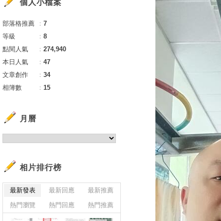
個人小檔案
部落格推薦
：
7
等級
：
8
點閱人氣
：
274,940
本日人氣
：
47
文章創作
：
34
相簿數
：
15
月曆
相片排行榜
最新發表
最新回應
最新推薦
熱門瀏覽
熱門回應
熱門推薦