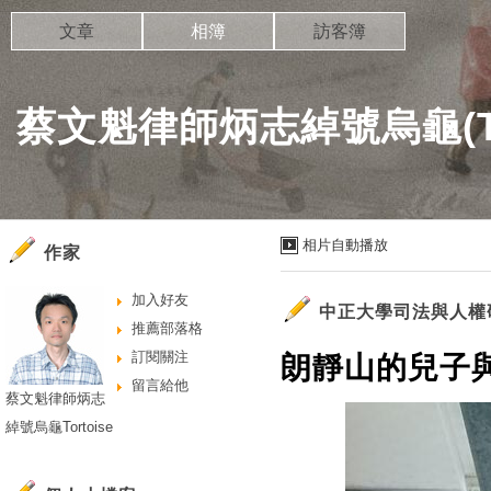
文章
相簿
訪客簿
蔡文魁律師炳志綽號烏龜(Tor
相片自動播放
作家
加入好友
中正大學司法與人權
推薦部落格
訂閱關注
朗靜山的兒子
留言給他
蔡文魁律師炳志
綽號烏龜Tortoise