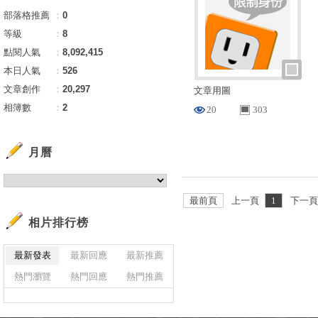
部落格推薦
：
0
等級
：
8
點閱人氣
：
8,092,415
本日人氣
：
526
文章創作
：
20,297
文章用圖
相簿數
：
2
20
303
月曆
最前頁
上一頁
1
下一
相片排行榜
最新發表
最新回應
最新推薦
熱門瀏覽
熱門回應
熱門推薦