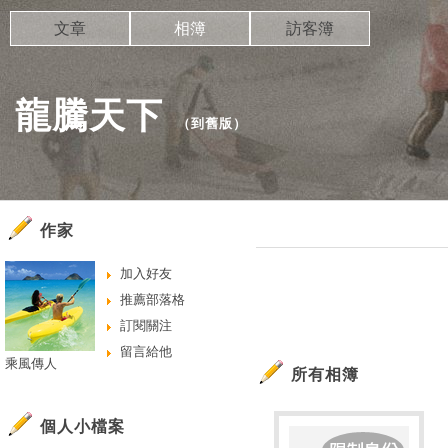
文章
相簿
訪客簿
龍騰天下
（
到舊版
）
作家
加入好友
推薦部落格
訂閱關注
留言給他
乘風傳人
所有相簿
個人小檔案