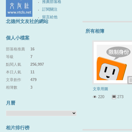
推薦部落格
訂閱關注
留言給他
北德州文友社的網站
所有相簿
個人小檔案
部落格推薦
：
16
等級
：
7
點閱人氣
：
256,997
本日人氣
：
11
文章創作
：
479
相簿數
：
3
文章用圖
220
273
月曆
相片排行榜