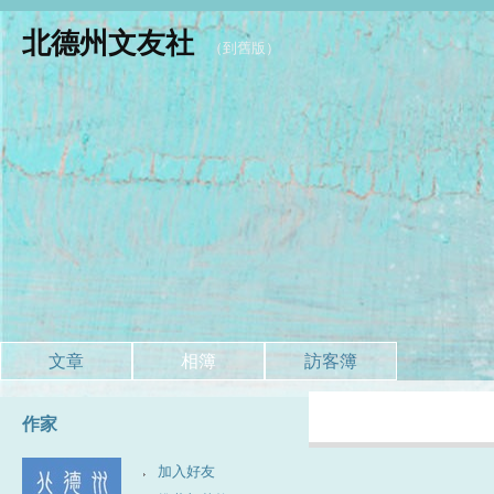
北德州文友社
（
到舊版
）
文章
相簿
訪客簿
作家
加入好友