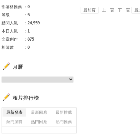
部落格推薦
：
0
最前頁
上一頁 下一頁
最
等級
：
5
點閱人氣
：
24,959
本日人氣
：
1
文章創作
：
875
相簿數
：
0
月曆
相片排行榜
最新發表
最新回應
最新推薦
熱門瀏覽
熱門回應
熱門推薦