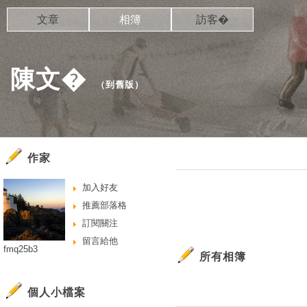
文章
相簿
訪客�
陳文�
（
到舊版
）
作家
加入好友
推薦部落格
訂閱關注
留言給他
fmq25b3
所有相簿
個人小檔案