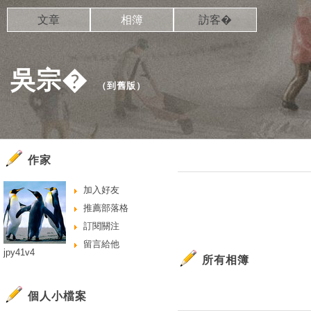
文章
相簿
訪客�
吳宗�
（
到舊版
）
作家
加入好友
推薦部落格
訂閱關注
留言給他
jpy41v4
所有相簿
個人小檔案