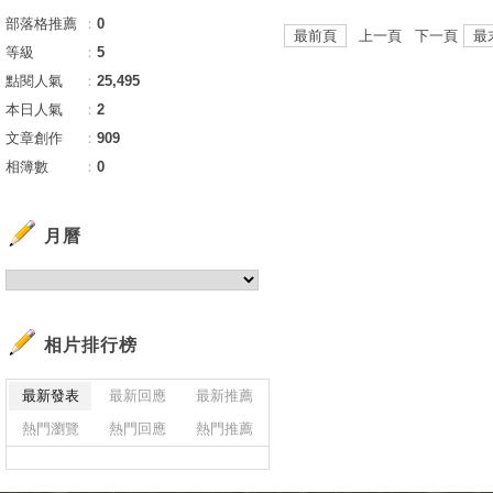
部落格推薦
：
0
最前頁
上一頁 下一頁
最
等級
：
5
點閱人氣
：
25,495
本日人氣
：
2
文章創作
：
909
相簿數
：
0
月曆
相片排行榜
最新發表
最新回應
最新推薦
熱門瀏覽
熱門回應
熱門推薦