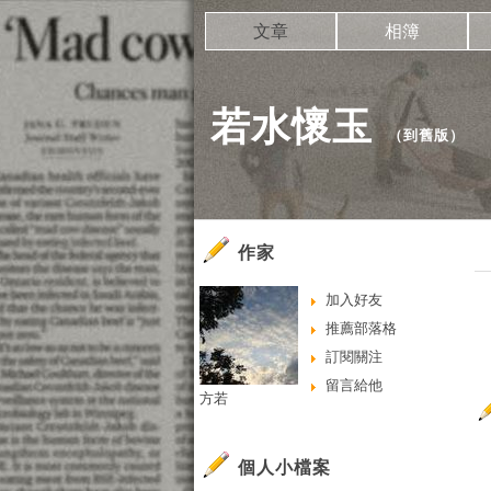
文章
相簿
若水懷玉
（
到舊版
）
作家
加入好友
推薦部落格
訂閱關注
留言給他
方若
個人小檔案