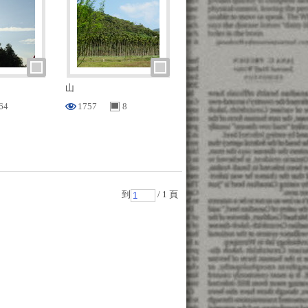
山
64
1757
8
到
/ 1 頁