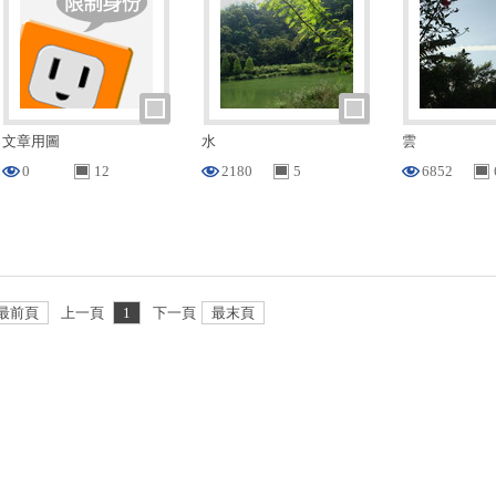
文章用圖
水
雲
0
12
2180
5
6852
最前頁
上一頁
1
下一頁
最末頁