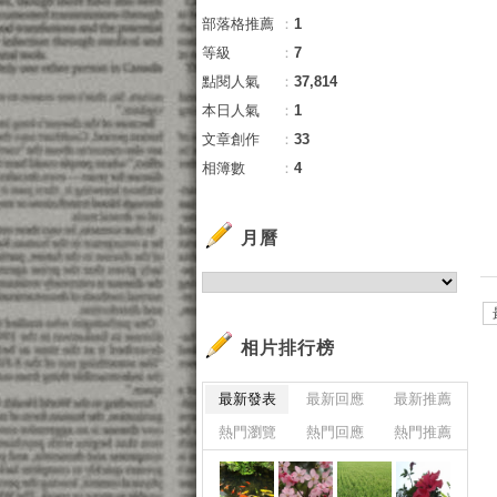
部落格推薦
：
1
等級
：
7
點閱人氣
：
37,814
本日人氣
：
1
文章創作
：
33
相簿數
：
4
月曆
相片排行榜
最新發表
最新回應
最新推薦
熱門瀏覽
熱門回應
熱門推薦