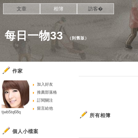
文章
相簿
訪客�
每日一物33
（
到舊版
）
作家
加入好友
推薦部落格
訂閱關注
留言給他
tjwb5tq68q
所有相簿
個人小檔案