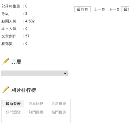
部落格推薦
：
0
最前頁
上一頁 下一頁
最
等級
：
3
點閱人氣
：
4,582
本日人氣
：
0
文章創作
：
57
相簿數
：
0
月曆
相片排行榜
最新發表
最新回應
最新推薦
熱門瀏覽
熱門回應
熱門推薦