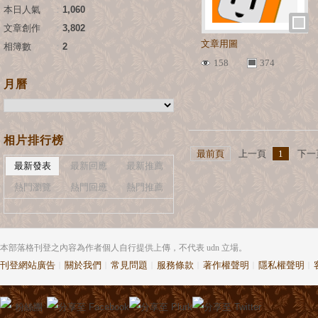
本日人氣
：
1,060
文章創作
：
3,802
文章用圖
相簿數
：
2
158
374
月曆
相片排行榜
最前頁
上一頁
1
下一
最新發表
最新回應
最新推薦
熱門瀏覽
熱門回應
熱門推薦
本部落格刊登之內容為作者個人自行提供上傳，不代表 udn 立場。
刊登網站廣告
︱
關於我們
︱
常見問題
︱
服務條款
︱
著作權聲明
︱
隱私權聲明
︱
粉絲團