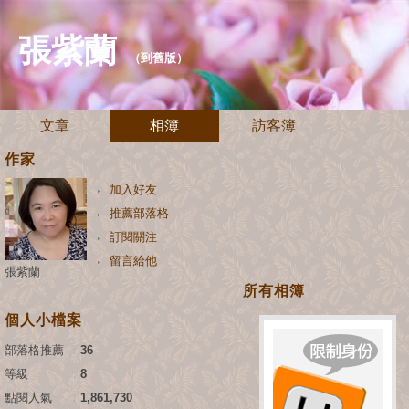
張紫蘭
（
到舊版
）
文章
相簿
訪客簿
作家
加入好友
推薦部落格
訂閱關注
留言給他
張紫蘭
所有相簿
個人小檔案
部落格推薦
：
36
等級
：
8
點閱人氣
：
1,861,730