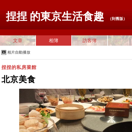
捏捏 的東京生活食趣
（
到舊版
）
文章
相簿
訪客簿
相片自動播放
捏捏的私房菜館
北京美食