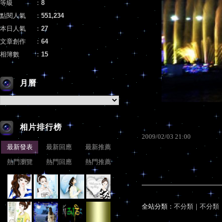
等級
：
8
點閱人氣
：
551,234
本日人氣
：
27
文章創作
：
64
相簿數
：
15
月曆
相片排行榜
2009
/
02
/
03
21
:
00
最新發表
最新回應
最新推薦
熱門瀏覽
熱門回應
熱門推薦
全站分類：
不分類
｜
不分類