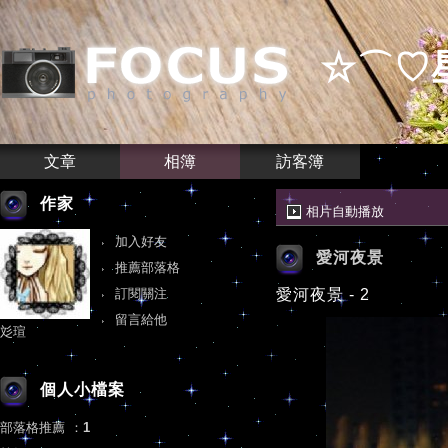
☆⌒♡
文章
相簿
訪客簿
作家
相片自動播放
加入好友
愛河夜景
推薦部落格
訂閱關注
愛河夜景 - 2
留言給他
彣瑄
個人小檔案
部落格推薦
：
1