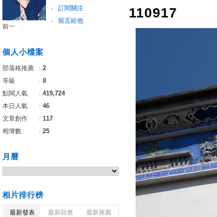
訂閱關注
110917
留言給他
前一
個人小檔案
部落格推薦
：
2
等級
：
8
點閱人氣
：
419,724
本日人氣
：
46
文章創作
：
117
相簿數
：
25
月曆
相片排行榜
最新發表
最新回應
最新推薦