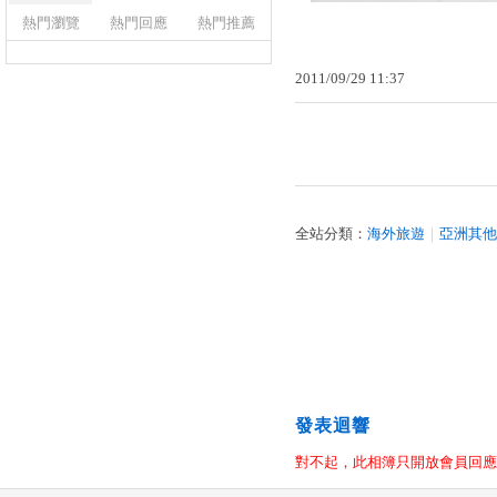
熱門瀏覽
熱門回應
熱門推薦
2011
/
09
/
29
11
:
37
全站分類：
海外旅遊
｜
亞洲其他
發表迴響
對不起，此相簿只開放會員回應