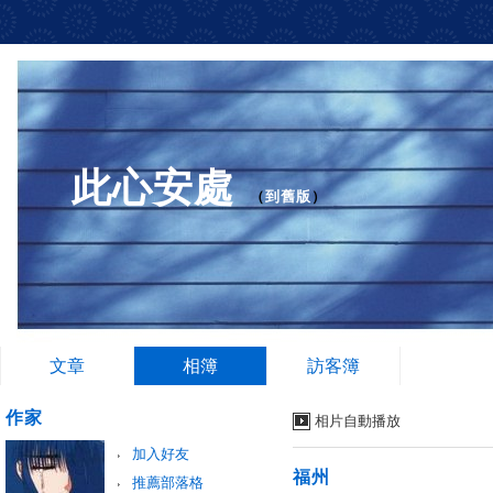
此心安處
（
到舊版
）
文章
相簿
訪客簿
作家
相片自動播放
加入好友
福州
推薦部落格