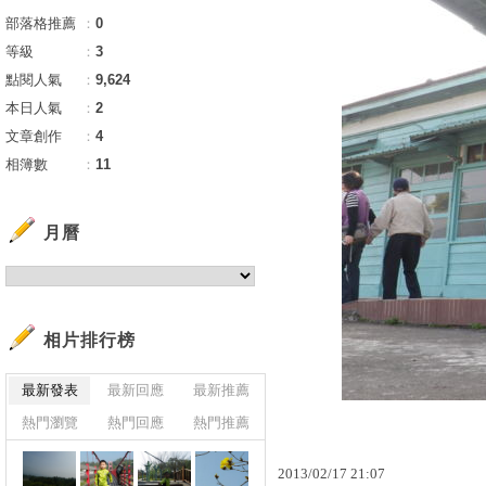
部落格推薦
：
0
等級
：
3
點閱人氣
：
9,624
本日人氣
：
2
文章創作
：
4
相簿數
：
11
月曆
相片排行榜
最新發表
最新回應
最新推薦
熱門瀏覽
熱門回應
熱門推薦
2013
/
02
/
17
21
:
07