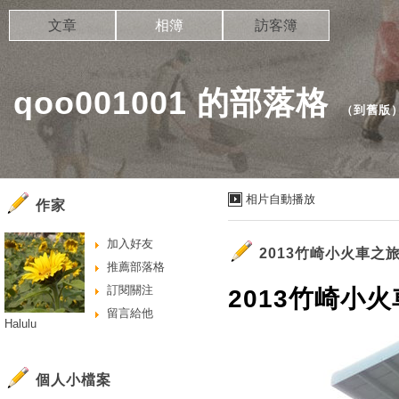
文章
相簿
訪客簿
qoo001001 的部落格
（
到舊版
相片自動播放
作家
加入好友
2013竹崎小火車之
推薦部落格
訂閱關注
2013竹崎小
留言給他
Halulu
個人小檔案